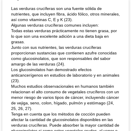
Las verduras crucíferas son una fuente sólida de
nutrientes, que incluyen fibra, ácido fólico, otros minerales,
así como vitaminas C, E y K (23).
Algunas verduras crucíferas comunes incluyen:
Todas estas verduras prácticamente no tienen grasa, por
lo que son una excelente adición a una dieta baja en
grasas.
Junto con sus nutrientes, las verduras crucíferas
proporcionan sustancias que contienen azufre conocidas
como glucosinolatos, que son responsables del sabor
amargo de las verduras (24).
Los glucosinolatos han demostrado efectos
anticancerígenos en estudios de laboratorio y en animales
(23).
Muchos estudios observacionales en humanos también
relacionan el alto consumo de vegetales crucíferos con un
menor riesgo de varios tipos de cáncer, incluyendo cáncer
de vejiga, seno, colon, hígado, pulmón y estómago (24,
25, 26, 27).
Tenga en cuenta que los métodos de cocción pueden
afectar la cantidad de glucosinolatos disponibles en las
verduras crucíferas. Puede absorber la mayor cantidad de
glucosinolatos si come estos vegetales crudos, al vapor o