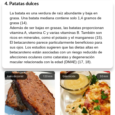
4. Patatas dulces
La batata es una verdura de raíz abundante y baja en
grasa. Una batata mediana contiene solo 1,4 gramos de
grasa (14).
Además de ser bajas en grasas, las batatas proporcionan
vitamina A, vitamina C y varias vitaminas B. También son
ricos en minerales, como el potasio y el manganeso (15).
El betacaroteno parece particularmente beneficioso para
sus ojos. Los estudios sugieren que las dietas altas en
betacaroteno están asociadas con un riesgo reducido de
afecciones oculares como cataratas y degeneración
macular relacionada con la edad (DMAE) (17, 18).
Aves de corral
120
min
Guarnición
50
min