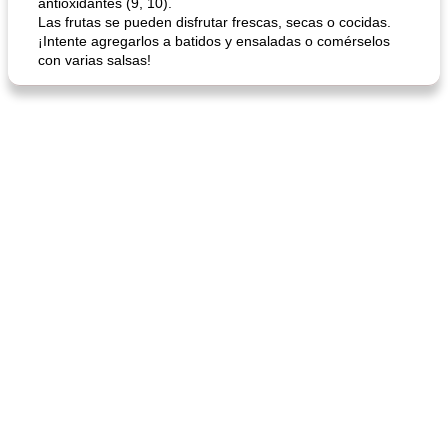
antioxidantes (9, 10).
Las frutas se pueden disfrutar frescas, secas o cocidas.
sopa de lentejas negras del chef john
Bollos de frutas secas bajas en grasa
¡Intente agregarlos a batidos y ensaladas o comérselos
con varias salsas!