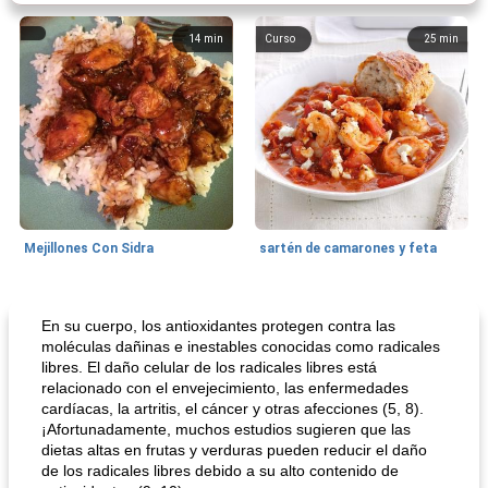
14
min
Curso
25
min
Mejillones Con Sidra
sartén de camarones y feta
Sopas, Guisos Y Chili
80
min
Bollos
25
min
En su cuerpo, los antioxidantes protegen contra las
moléculas dañinas e inestables conocidas como radicales
libres. El daño celular de los radicales libres está
relacionado con el envejecimiento, las enfermedades
cardíacas, la artritis, el cáncer y otras afecciones (5, 8).
¡Afortunadamente, muchos estudios sugieren que las
dietas altas en frutas y verduras pueden reducir el daño
de los radicales libres debido a su alto contenido de