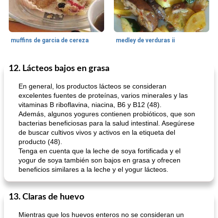
muffins de garcia de cereza
medley de verduras ii
12. Lácteos bajos en grasa
Galleta De Bar
58
min
50
min
En general, los productos lácteos se consideran
excelentes fuentes de proteínas, varios minerales y las
vitaminas B riboflavina, niacina, B6 y B12 (48).
Además, algunos yogures contienen probióticos, que son
bacterias beneficiosas para la salud intestinal. Asegúrese
de buscar cultivos vivos y activos en la etiqueta del
producto (48).
Tenga en cuenta que la leche de soya fortificada y el
yogur de soya también son bajos en grasa y ofrecen
barras de manzana con canela y corteza de mijo
Tarta De Limón Rellena De Bayas
beneficios similares a la leche y el yogur lácteos.
13. Claras de huevo
Mientras que los huevos enteros no se consideran un