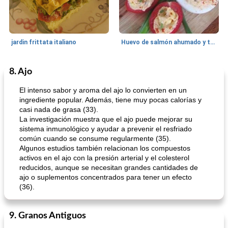
jardin frittata italiano
Huevo de salmón ahumado y tomates rellenos.
8. Ajo
Bebidas
3
min
Pastelitos
40
min
El intenso sabor y aroma del ajo lo convierten en un
ingrediente popular. Además, tiene muy pocas calorías y
casi nada de grasa (33).
La investigación muestra que el ajo puede mejorar su
sistema inmunológico y ayudar a prevenir el resfriado
común cuando se consume regularmente (35).
Algunos estudios también relacionan los compuestos
activos en el ajo con la presión arterial y el colesterol
reducidos, aunque se necesitan grandes cantidades de
Batido de leche de caramelo de mantequilla (alcohólico)
Tarta de mantequilla de naranja pasada de moda
ajo o suplementos concentrados para tener un efecto
(36).
9. Granos Antiguos