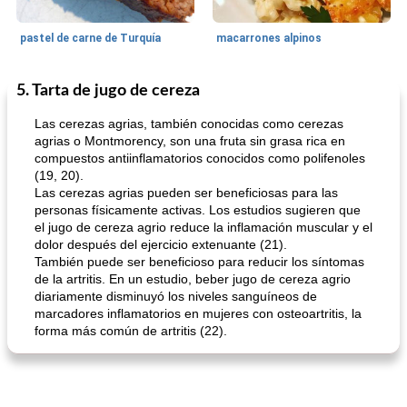
pastel de carne de Turquía
macarrones alpinos
5. Tarta de jugo de cereza
Cocina del mundo
215
min
Arroz blanco
75
min
Las cerezas agrias, también conocidas como cerezas
agrias o Montmorency, son una fruta sin grasa rica en
compuestos antiinflamatorios conocidos como polifenoles
(19, 20).
Las cerezas agrias pueden ser beneficiosas para las
personas físicamente activas. Los estudios sugieren que
el jugo de cereza agrio reduce la inflamación muscular y el
dolor después del ejercicio extenuante (21).
También puede ser beneficioso para reducir los síntomas
mochi fácil
Salsa de salchicha picante
de la artritis. En un estudio, beber jugo de cereza agrio
diariamente disminuyó los niveles sanguíneos de
marcadores inflamatorios en mujeres con osteoartritis, la
forma más común de artritis (22).