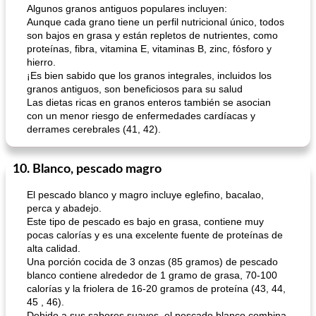
Algunos granos antiguos populares incluyen:
Aunque cada grano tiene un perfil nutricional único, todos
son bajos en grasa y están repletos de nutrientes, como
proteínas, fibra, vitamina E, vitaminas B, zinc, fósforo y
hierro.
¡Es bien sabido que los granos integrales, incluidos los
granos antiguos, son beneficiosos para su salud
Las dietas ricas en granos enteros también se asocian
con un menor riesgo de enfermedades cardíacas y
derrames cerebrales (41, 42).
10. Blanco, pescado magro
El pescado blanco y magro incluye eglefino, bacalao,
perca y abadejo.
Este tipo de pescado es bajo en grasa, contiene muy
pocas calorías y es una excelente fuente de proteínas de
alta calidad.
Una porción cocida de 3 onzas (85 gramos) de pescado
blanco contiene alrededor de 1 gramo de grasa, 70-100
calorías y la friolera de 16-20 gramos de proteína (43, 44,
45 , 46).
Debido a sus sabores suaves, el pescado blanco combina