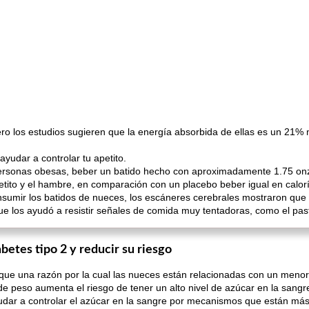
ro los estudios sugieren que la energía absorbida de ellas es un 21% 
udar a controlar tu apetito.
personas obesas, beber un batido hecho con aproximadamente 1.75 on
etito y el hambre, en comparación con un placebo beber igual en calorí
umir los batidos de nueces, los escáneres cerebrales mostraron que 
ue los ayudó a resistir señales de comida muy tentadoras, como el paste
abetes tipo 2 y reducir su riesgo
que una razón por la cual las nueces están relacionadas con un menor 
de peso aumenta el riesgo de tener un alto nivel de azúcar en la sangre
r a controlar el azúcar en la sangre por mecanismos que están más al