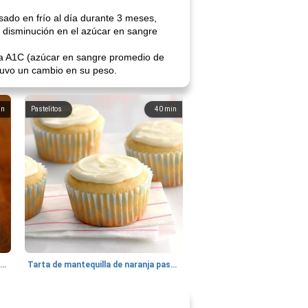
ado en frío al día durante 3 meses,
e disminución en el azúcar en sangre
na A1C (azúcar en sangre promedio de
tuvo un cambio en su peso.
in
Pastelitos
40
min
Batido de leche de caramelo de mantequilla (alcohólico)
Tarta de mantequilla de naranja pasada de moda