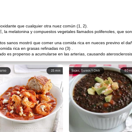
ioxidante que cualquier otra nuez común (1, 2).
 E, la melatonina y compuestos vegetales llamados polifenoles, que son 
tos sanos mostró que comer una comida rica en nueces previno el daño
mida rica en grasas refinadas no (3) .
do es propenso a acumularse en las arterias, causando aterosclerosis 
urso
25
min
Sopas, Guisos Y Chili
80
m