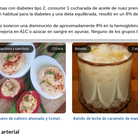
nas con diabetes tipo 2, consumir 1 cucharada de aceite de nuez prens
habitual para la diabetes y una dieta equilibrada, resultó en un 8% d
ez tuvieron una disminución de aproximadamente 8% en la hemoglobi
mejoría en A1C o azúcar en sangre en ayunas. Ninguno de los grupos 
peritivos y aperitivos
120
min
Bebidas
3
m
Huevo de salmón ahumado y tomates rellenos.
 arterial