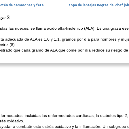
artén de camarones y feta
sopa de lentejas negras del chef jo
ga-3
das las nueces, se llama ácido alfa-linolénico (ALA). Es una grasa esen
gesta adecuada de ALA es 1.6 y 1.1. gramos por día para hombres y muj
triz (8).
strado que cada gramo de ALA que come por día reduce su riesgo de
n
fermedades, incluidas las enfermedades cardíacas, la diabetes tipo 2,
rés oxidativo.
yudar a combatir este estrés oxidativo y la inflamación. Un subgrupo d