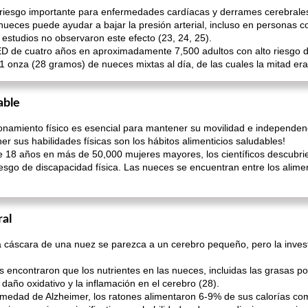
de riesgo importante para enfermedades cardíacas y derrames cerebrale
eces puede ayudar a bajar la presión arterial, incluso en personas con
estudios no observaron este efecto (23, 24, 25).
MED de cuatro años en aproximadamente 7,500 adultos con alto riesgo
 onza (28 gramos) de nueces mixtas al día, de las cuales la mitad er
able
namiento físico es esencial para mantener su movilidad e independen
 sus habilidades físicas son los hábitos alimenticios saludables!
 18 años en más de 50,000 mujeres mayores, los científicos descubrie
sgo de discapacidad física. Las nueces se encuentran entre los alimen
ral
a cáscara de una nuez se parezca a un cerebro pequeño, pero la inves
encontraron que los nutrientes en las nueces, incluidas las grasas poli
daño oxidativo y la inflamación en el cerebro (28).
medad de Alzheimer, los ratones alimentaron 6-9% de sus calorías co