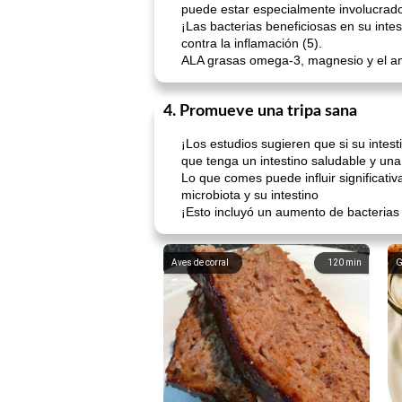
puede estar especialmente involucrado
¡Las bacterias beneficiosas en su inte
contra la inflamación (5).
ALA grasas omega-3, magnesio y el ami
4. Promueve una tripa sana
¡Los estudios sugieren que si su intest
que tenga un intestino saludable y un
Lo que comes puede influir significat
microbiota y su intestino
¡Esto incluyó un aumento de bacterias 
Aves de corral
120
min
G