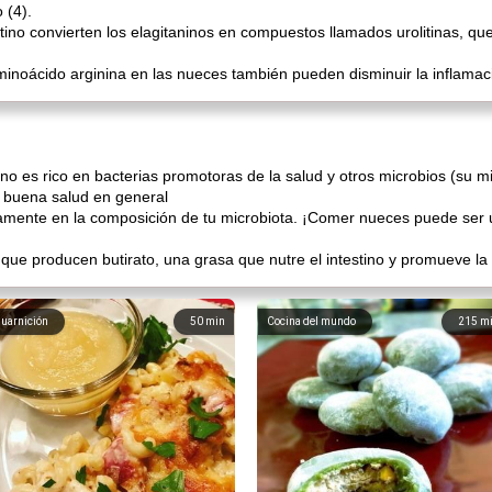
 (4).
stino convierten los elagitaninos en compuestos llamados urolitinas, 
noácido arginina en las nueces también pueden disminuir la inflamaci
ino es rico en bacterias promotoras de la salud y otros microbios (su mi
a buena salud en general
ivamente en la composición de tu microbiota. ¡Comer nueces puede ser 
que producen butirato, una grasa que nutre el intestino y promueve la s
uarnición
50
min
Cocina del mundo
215
m