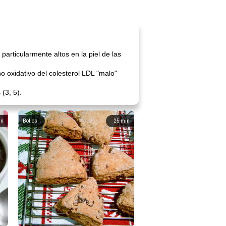
particularmente altos en la piel de las
 oxidativo del colesterol LDL "malo"
(3, 5).
in
Bollos
25
min