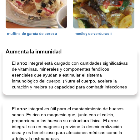
muffins de garcia de cereza
medley de verduras ii
Aumenta la inmunidad
Galleta De Bar
58
min
50
min
El arroz integral está cargado con cantidades significativas
de vitaminas, minerales y componentes fenólicos
esenciales que ayudan a estimular el sistema
inmunológico del cuerpo. ¡Nutre el cuerpo, acelera la
curación y mejora su capacidad para combatir infecciones
El arroz integral es útil para el mantenimiento de huesos
barras de manzana con canela y corteza de mijo
Tarta De Limón Rellena De Bayas
sanos. Es rico en magnesio que, junto con el calcio,
proporciona a los huesos su estructura física. El arroz
integral rico en magnesio previene la desmineralización
ósea y es beneficioso para afecciones médicas como la
artritis y la osteoporosis.