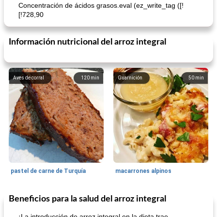
Concentración de ácidos grasos.eval (ez_write_tag ([!
[!728,90
Información nutricional del arroz integral
Aves de corral
120
min
Guarnición
50
min
pastel de carne de Turquía
macarrones alpinos
Beneficios para la salud del arroz integral
Cocina del mundo
215
min
Arroz blanco
75
min
¡La introducción de arroz integral en la dieta trae