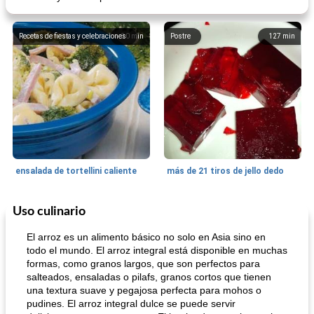
Recetas de fiestas y celebraciones
30
min
Postre
127
min
ensalada de tortellini caliente
más de 21 tiros de jello dedo
Uso culinario
Tarta
25
min
Pasta, Arroz Y Granos
25
min
El arroz es un alimento básico no solo en Asia sino en
todo el mundo. El arroz integral está disponible en muchas
formas, como granos largos, que son perfectos para
salteados, ensaladas o pilafs, granos cortos que tienen
una textura suave y pegajosa perfecta para mohos o
pudines. El arroz integral dulce se puede servir