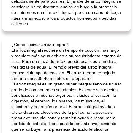
deliciosamente para postres. El jarabe de arroz integral se
considera un edulcorante que se atribuye a la presencia
de nutrientes en el arroz integral. ¡Le da un sabor dulce, a
Nummy Easy Key Lime Pie
masa de pasta de sémola
nuez y mantecoso a los productos horneados y bebidas
calientes
¿Cómo cocinar arroz integral?
El arroz integral requiere un tiempo de cocción más largo
y requiere más agua debido a su recubrimiento externo de
fibra. Para una taza de arroz, puede usar dos y media a
tres tazas de agua. El remojo previo del arroz integral
reduce el tiempo de cocción. El arroz integral remojado
tardaría unos 35-40 minutos en prepararse
El arroz integral es un grano súper integral lleno de un alto
grado de componentes saludables. Extiende sus efectos
beneficiosos a muchos órganos, incluidos el corazón, la
digestión, el cerebro, los huesos, los músculos, el
colesterol y la presión arterial. El arroz integral ayuda a
aliviar diversas afecciones de la piel como la psoriasis,
promueve una piel sana y también ayuda a restaurar la
pérdida de cabello. Tiene cualidades antienvejecimiento
que se atribuyen a la presencia de ácido ferúlico, un