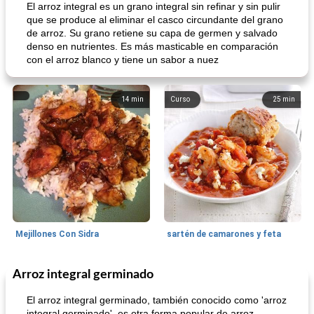
El arroz integral es un grano integral sin refinar y sin pulir
que se produce al eliminar el casco circundante del grano
de arroz. Su grano retiene su capa de germen y salvado
denso en nutrientes. Es más masticable en comparación
con el arroz blanco y tiene un sabor a nuez
14
min
Curso
25
min
Mejillones Con Sidra
sartén de camarones y feta
Arroz integral germinado
Sopas, Guisos Y Chili
80
min
Bollos
25
min
El arroz integral germinado, también conocido como 'arroz
integral germinado', es otra forma popular de arroz