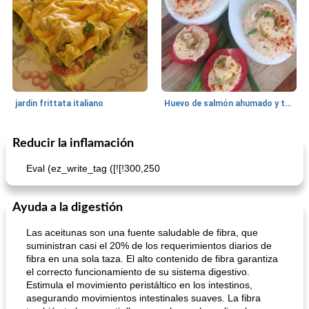
jardin frittata italiano
Huevo de salmón ahumado y tomates rellenos.
Reducir la inflamación
Bebidas
3
min
Pastelitos
40
min
Eval (ez_write_tag ([![!300,250
Ayuda a la digestión
Las aceitunas son una fuente saludable de fibra, que
suministran casi el 20% de los requerimientos diarios de
fibra en una sola taza. El alto contenido de fibra garantiza
el correcto funcionamiento de su sistema digestivo.
Batido de leche de caramelo de mantequilla (alcohólico)
Tarta de mantequilla de naranja pasada de moda
Estimula el movimiento peristáltico en los intestinos,
asegurando movimientos intestinales suaves. La fibra