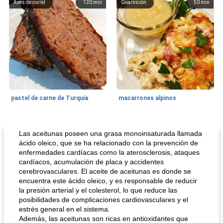
Aves de corral
120
min
Guarnición
50
min
pastel de carne de Turquía
macarrones alpinos
Cocina del mundo
215
min
Arroz blanco
75
min
Las aceitunas poseen una grasa monoinsaturada llamada
ácido oleico, que se ha relacionado con la prevención de
enfermedades cardíacas como la aterosclerosis, ataques
cardíacos, acumulación de placa y accidentes
cerebrovasculares. El aceite de aceitunas es donde se
encuentra este ácido oleico, y es responsable de reducir
la presión arterial y el colesterol, lo que reduce las
posibilidades de complicaciones cardiovasculares y el
estrés general en el sistema.
Además, las aceitunas son ricas en antioxidantes que
mochi fácil
Salsa de salchicha picante