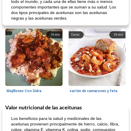
todo el mundo, y cada una de ellas tiene más o menos
componentes importantes que se suman a su salud. Los
dos tipos principales de aceitunas son las aceitunas
negras y las aceitunas verdes.
14
min
Curso
25
min
Mejillones Con Sidra
sartén de camarones y feta
Valor nutricional de las aceitunas
Sopas, Guisos Y Chili
80
min
Bollos
25
min
Los beneficios para la salud y medicinales de las
aceitunas provienen principalmente de hierro, calcio, fibra,
cobre, vitamina E, vitamina K, colina, sodio, compuestos