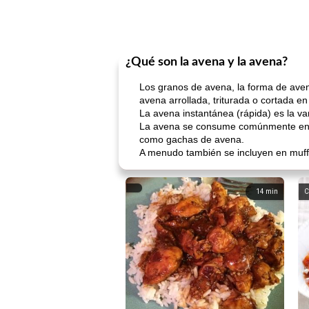
¿Qué son la avena y la avena?
Los granos de avena, la forma de aven
avena arrollada, triturada o cortada en
La avena instantánea (rápida) es la v
La avena se consume comúnmente en e
como gachas de avena.
A menudo también se incluyen en muffi
14
min
C