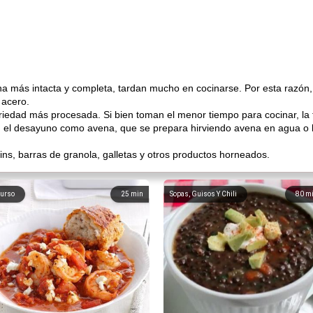
a más intacta y completa, tardan mucho en cocinarse. Por esta razón,
 acero.
ariedad más procesada. Si bien toman el menor tiempo para cocinar, la 
l desayuno como avena, que se prepara hirviendo avena en agua o 
ns, barras de granola, galletas y otros productos horneados.
urso
25
min
Sopas, Guisos Y Chili
80
m