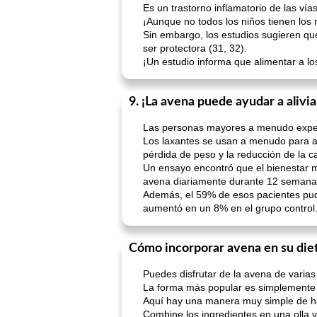
Es un trastorno inflamatorio de las vía
¡Aunque no todos los niños tienen los 
Sin embargo, los estudios sugieren qu
ser protectora (31, 32).
¡Un estudio informa que alimentar a l
9. ¡La avena puede ayudar a alivi
Las personas mayores a menudo experim
Los laxantes se usan a menudo para ali
pérdida de peso y la reducción de la ca
Un ensayo encontró que el bienestar 
avena diariamente durante 12 semanas
Además, el 59% de esos pacientes pudi
aumentó en un 8% en el grupo control
Cómo incorporar avena en su die
Puedes disfrutar de la avena de varia
La forma más popular es simplemente
Aquí hay una manera muy simple de h
Combine los ingredientes en una olla y