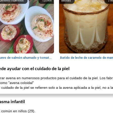
peritivos y aperitivos
120
min
Bebidas
3
m
Huevo de salmón ahumado y tomates rellenos.
de ayudar con el cuidado de la piel
rar avena en numerosos productos para el cuidado de la piel. Los fab
omo "avena coloidal"
cuidado de la piel se refieren solo a la avena aplicada a la piel, no a 
asma infantil
 común en niños (29).