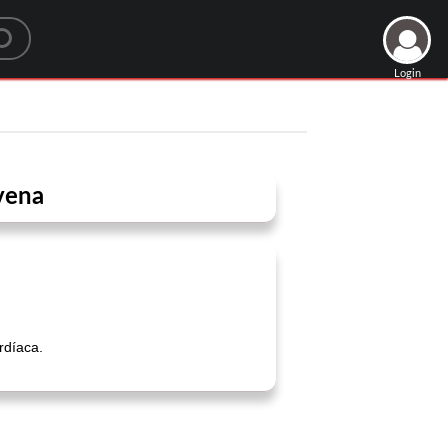
Login
avena
rdíaca.