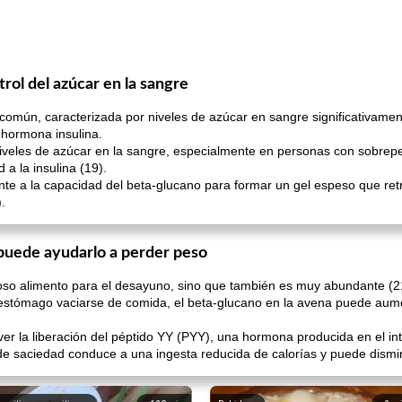
rol del azúcar en la sangre
común, caracterizada por niveles de azúcar en sangre significativamen
a hormona insulina.
iveles de azúcar en la sangre, especialmente en personas con sobrepes
a la insulina (19).
nte a la capacidad del beta-glucano para formar un gel espeso que ret
.
puede ayudarlo a perder peso
ioso alimento para el desayuno, sino que también es muy abundante (2
u estómago vaciarse de comida, el beta-glucano en la avena puede aum
r la liberación del péptido YY (PYY), una hormona producida en el int
saciedad conduce a una ingesta reducida de calorías y puede disminu