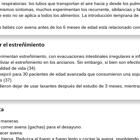
s respiratorias: los tubos que transportan el aire hacia y desde los pu
mismos síntomas, muchos experimentan tos recurrente, sibilancias y fal
e esto no se aplica a todos los alimentos. La introducción temprana de
os bebés con avena antes de los 6 meses de edad está relacionado con 
ar el estreñimiento
entan estreñimiento, con evacuaciones intestinales irregulares e infr
viar el estreñimiento en los ancianos. Sin embargo, si bien son efecti
lidad de vida (34).
mejoró para 30 pacientes de edad avanzada que consumieron una sopa
 (37).
eron dejar de usar laxantes después del estudio de 3 meses, mientras
.
ta
s maneras.
 comer avena (gachas) para el desayuno.
acer avena:
 hierva. Reduzca el fuego a fuego lento y cocine la avena, revolviend