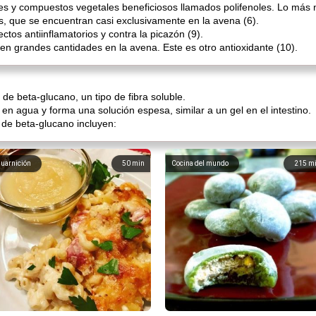
tes y compuestos vegetales beneficiosos llamados polifenoles. Lo más 
, que se encuentran casi exclusivamente en la avena (6).
tos antiinflamatorios y contra la picazón (9).
 en grandes cantidades en la avena. Este es otro antioxidante (10).
e beta-glucano, un tipo de fibra soluble.
en agua y forma una solución espesa, similar a un gel en el intestino.
a de beta-glucano incluyen:
uarnición
50
min
Cocina del mundo
215
m