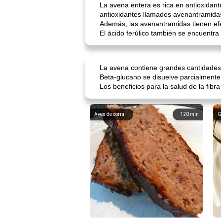
La avena entera es rica en antioxidan
antioxidantes llamados avenantramidas
Además, las avenantramidas tienen efec
El ácido ferúlico también se encuentra
La avena contiene grandes cantidades d
Beta-glucano se disuelve parcialmente 
Los beneficios para la salud de la fibr
Aves de corral
120
min
G