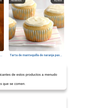
in
Pastelitos
40
min
Batido de leche de caramelo de mantequilla (alcohólico)
Tarta de mantequilla de naranja pasada de moda
ricantes de estos productos a menudo
las que se comen.