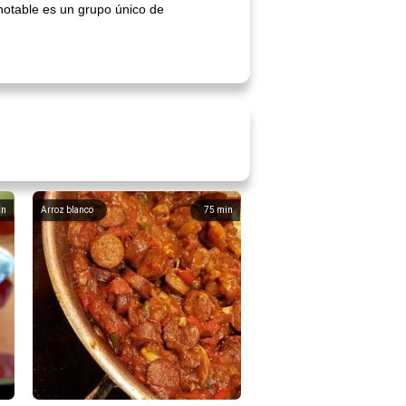
notable es un grupo único de
in
Arroz blanco
75
min