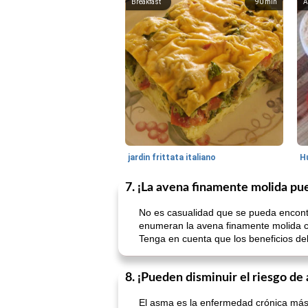
Breakfast
90
min
A
jardin frittata italiano
7. ¡La avena finamente molida pue
No es casualidad que se pueda encont
enumeran la avena finamente molida c
Tenga en cuenta que los beneficios del 
8. ¡Pueden disminuir el riesgo de 
El asma es la enfermedad crónica más