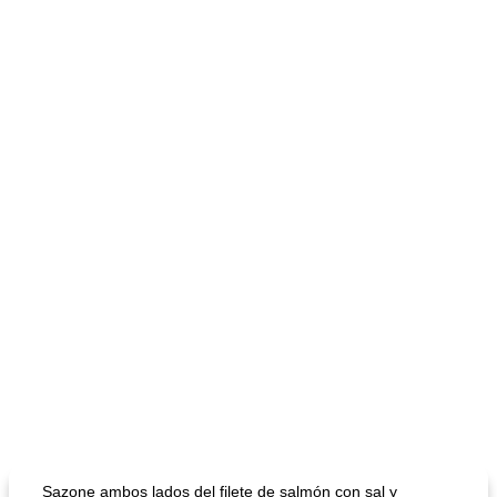
sopa de lentejas negras del chef john
Bollos de frutas secas bajas en grasa
Sazone ambos lados del filete de salmón con sal y