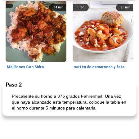
14
min
Curso
25
min
Mejillones Con Sidra
sartén de camarones y feta
Paso 2
Sopas, Guisos Y Chili
80
min
Bollos
25
min
Precaliente su horno a 375 grados Fahrenheit. Una vez
que haya alcanzado esta temperatura, coloque la tabla en
el horno durante 5 minutos para calentarla