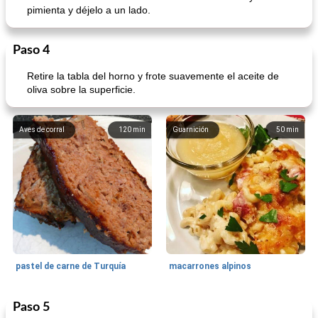
pimienta y déjelo a un lado.
Paso 4
Retire la tabla del horno y frote suavemente el aceite de
oliva sobre la superficie.
Aves de corral
120
min
Guarnición
50
min
pastel de carne de Turquía
macarrones alpinos
Paso 5
Cocina del mundo
215
min
Arroz blanco
75
min