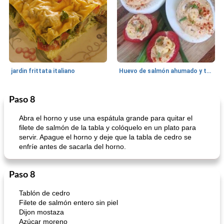
jardin frittata italiano
Huevo de salmón ahumado y tomates rellenos.
Paso 8
Bebidas
3
min
Pastelitos
40
min
Abra el horno y use una espátula grande para quitar el
filete de salmón de la tabla y colóquelo en un plato para
servir. Apague el horno y deje que la tabla de cedro se
enfríe antes de sacarla del horno.
Paso 8
Tablón de cedro
Batido de leche de caramelo de mantequilla (alcohólico)
Tarta de mantequilla de naranja pasada de moda
Filete de salmón entero sin piel
Dijon mostaza
Azúcar moreno