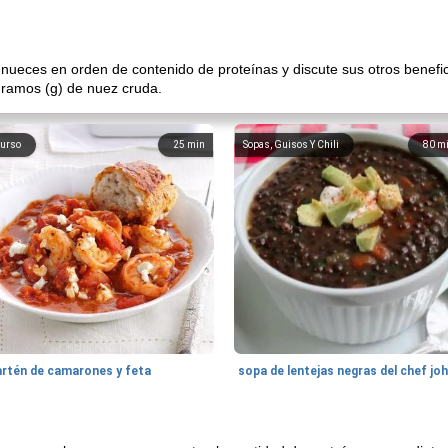
 de nueces en orden de contenido de proteínas y discute sus otros benefi
 gramos (g) de nuez cruda.
urso
25
min
Sopas, Guisos Y Chili
80
m
artén de camarones y feta
sopa de lentejas negras del chef jo