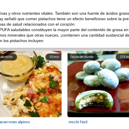
as y otros nutrientes vitales. También son una fuente de ácidos graso
y señaló que comer pistachos tiene un efecto beneficioso sobre la presió
mas de salud relacionados con el corazón
UFA saludables constituyen la mayor parte del contenido de grasa en 
nos minerales que otras nueces, ¡contienen una cantidad sustancial d
n los pistachos incluyen:
uarnición
50
min
Cocina del mundo
215
m
acarrones alpinos
mochi fácil