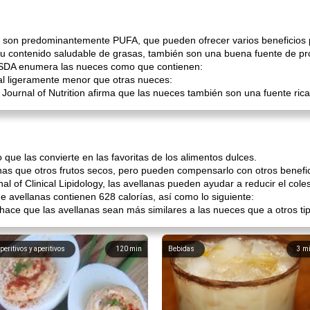
s son predominantemente PUFA, que pueden ofrecer varios beneficios p
su contenido saludable de grasas, también son una buena fuente de prot
 USDA enumera las nueces como que contienen:
al ligeramente menor que otras nueces:
h Journal of Nutrition afirma que las nueces también son una fuente rica
o que las convierte en las favoritas de los alimentos dulces.
as que otros frutos secos, pero pueden compensarlo con otros benefici
l of Clinical Lipidology, las avellanas pueden ayudar a reducir el coles
 avellanas contienen 628 calorías, así como lo siguiente:
 hace que las avellanas sean más similares a las nueces que a otros t
peritivos y aperitivos
120
min
Bebidas
3
m