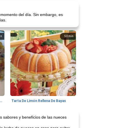
r momento del día. Sin embargo, es
ías.
in
50
min
s de manzana con canela y corteza de mijo
Tarta De Limón Rellena De Bayas
s sabores y beneficios de las nueces