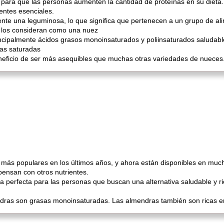
ara que las personas aumenten la cantidad de proteínas en su dieta
ientes esenciales.
te una leguminosa, lo que significa que pertenecen a un grupo de ali
s los consideran como una nuez
ncipalmente ácidos grasos monoinsaturados y poliinsaturados saludab
as saturadas
neficio de ser más asequibles que muchas otras variedades de nueces
 más populares en los últimos años, y ahora están disponibles en mu
pensan con otros nutrientes.
perfecta para las personas que buscan una alternativa saludable y rica
ndras son grasas monoinsaturadas. Las almendras también son ricas e