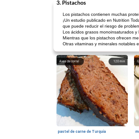
3. Pistachos
Los pistachos contienen muchas proteín
¡Un estudio publicado en Nutrition Toda
que puede reducir el riesgo de proble
Los ácidos grasos monoinsaturados y P
Mientras que los pistachos ofrecen me
Otras vitaminas y minerales notables e
Aves de corral
120
min
G
pastel de carne de Turquía
m