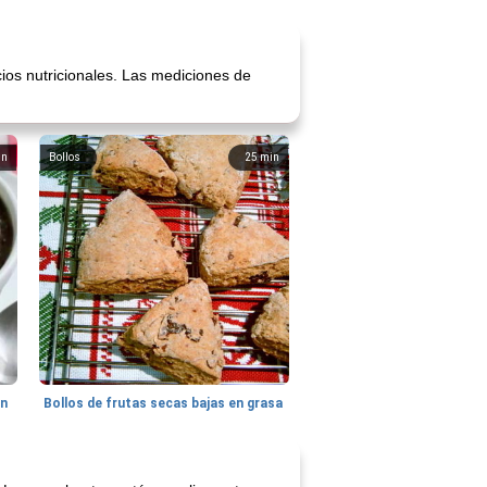
cios nutricionales. Las mediciones de
in
Bollos
25
min
hn
Bollos de frutas secas bajas en grasa