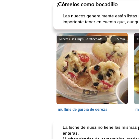
¡Cómelos como bocadillo
Las nueces generalmente están listas 
importante tener en cuenta que, aunque
Recetas De Chips De Chocolate
35
min
G
muffins de garcia de cereza
me
La leche de nuez no tiene las mismas 
enteras.