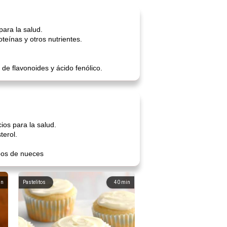
ara la salud.
eínas y otros nutrientes.
 de flavonoides y ácido fenólico.
os para la salud.
terol.
ipos de nueces
in
Pastelitos
40
min