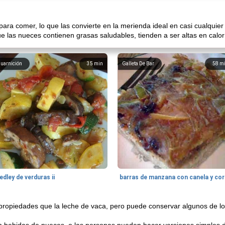
para comer, lo que las convierte en la merienda ideal en casi cualquie
 las nueces contienen grasas saludables, tienden a ser altas en calor
uarnición
35
min
Galleta De Bar
58
m
dley de verduras ii
barra
propiedades que la leche de vaca, pero puede conservar algunos de lo