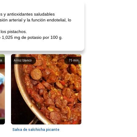
s y antioxidantes saludables
n arterial y la función endotelial, lo
los pistachos.
e 1,025 mg de potasio por 100 g.
in
Arroz blanco
75
min
Salsa de salchicha picante