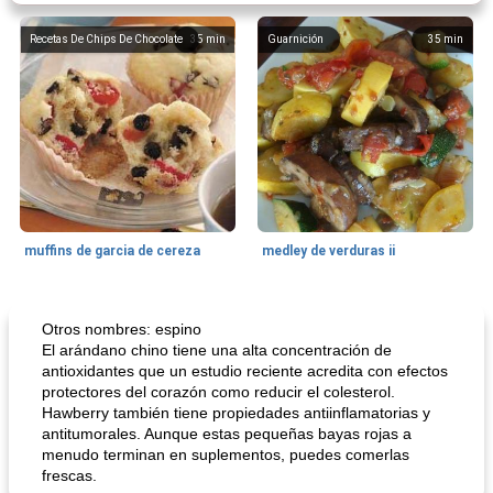
Recetas De Chips De Chocolate
35
min
Guarnición
35
min
muffins de garcia de cereza
medley de verduras ii
Galleta De Bar
58
min
50
min
Otros nombres: espino
El arándano chino tiene una alta concentración de
antioxidantes que un estudio reciente acredita con efectos
protectores del corazón como reducir el colesterol.
Hawberry también tiene propiedades antiinflamatorias y
antitumorales. Aunque estas pequeñas bayas rojas a
menudo terminan en suplementos, puedes comerlas
frescas.