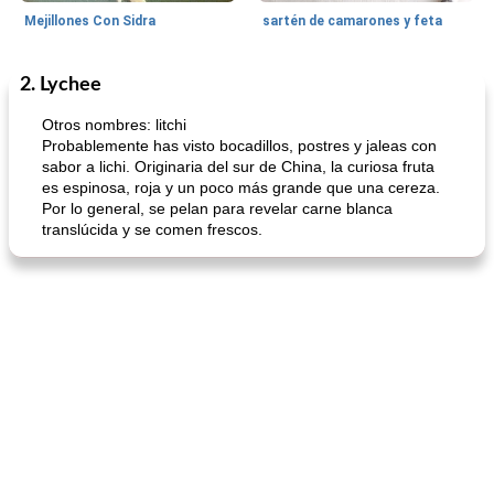
Mejillones Con Sidra
sartén de camarones y feta
2. Lychee
Sopas, Guisos Y Chili
80
min
Bollos
25
min
Otros nombres: litchi
Probablemente has visto bocadillos, postres y jaleas con
sabor a lichi. Originaria del sur de China, la curiosa fruta
es espinosa, roja y un poco más grande que una cereza.
Por lo general, se pelan para revelar carne blanca
translúcida y se comen frescos.
sopa de lentejas negras del chef john
Bollos de frutas secas bajas en grasa