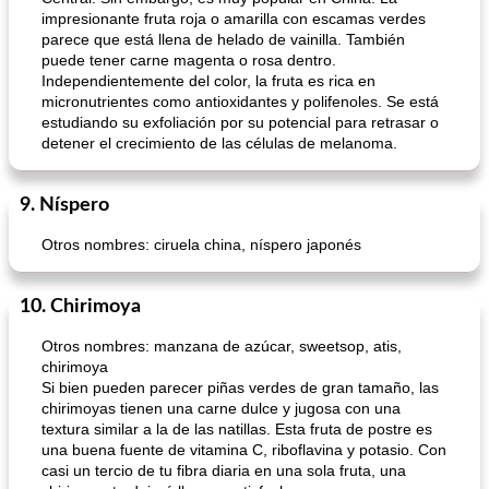
impresionante fruta roja o amarilla con escamas verdes
parece que está llena de helado de vainilla. También
puede tener carne magenta o rosa dentro.
Independientemente del color, la fruta es rica en
micronutrientes como antioxidantes y polifenoles. Se está
Batido de leche de caramelo de mantequilla (alcohólico)
Tarta de mantequilla de naranja pasada de moda
estudiando su exfoliación por su potencial para retrasar o
detener el crecimiento de las células de melanoma.
9. Níspero
Otros nombres: ciruela china, níspero japonés
10. Chirimoya
Otros nombres: manzana de azúcar, sweetsop, atis,
chirimoya
Si bien pueden parecer piñas verdes de gran tamaño, las
chirimoyas tienen una carne dulce y jugosa con una
textura similar a la de las natillas. Esta fruta de postre es
una buena fuente de vitamina C, riboflavina y potasio. Con
casi un tercio de tu fibra diaria en una sola fruta, una