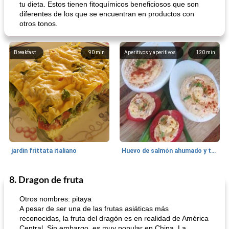
tu dieta. Estos tienen fitoquímicos beneficiosos que son
diferentes de los que se encuentran en productos con
otros tonos.
Breakfast
90
min
Aperitivos y aperitivos
120
min
jardin frittata italiano
Huevo de salmón ahumado y tomates rellenos.
8. Dragon de fruta
Bebidas
3
min
Pastelitos
40
min
Otros nombres: pitaya
A pesar de ser una de las frutas asiáticas más
reconocidas, la fruta del dragón es en realidad de América
Central. Sin embargo, es muy popular en China. La