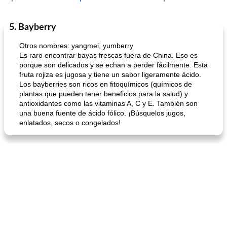
5. Bayberry
Cocina del mundo
215
min
Arroz blanco
75
min
Otros nombres: yangmei, yumberry
Es raro encontrar bayas frescas fuera de China. Eso es
porque son delicados y se echan a perder fácilmente. Esta
fruta rojiza es jugosa y tiene un sabor ligeramente ácido.
Los bayberries son ricos en fitoquímicos (químicos de
plantas que pueden tener beneficios para la salud) y
antioxidantes como las vitaminas A, C y E. También son
una buena fuente de ácido fólico. ¡Búsquelos jugos,
enlatados, secos o congelados!
mochi fácil
Salsa de salchicha picante