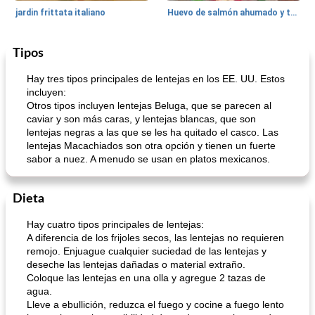
jardin frittata italiano
Huevo de salmón ahumado y tomates rellenos.
Tipos
Bebidas
3
min
Pastelitos
40
min
Hay tres tipos principales de lentejas en los EE. UU. Estos
incluyen:
Otros tipos incluyen lentejas Beluga, que se parecen al
caviar y son más caras, y lentejas blancas, que son
lentejas negras a las que se les ha quitado el casco. Las
lentejas Macachiados son otra opción y tienen un fuerte
sabor a nuez. A menudo se usan en platos mexicanos.
Batido de leche de caramelo de mantequilla (alcohólico)
Tarta de mantequilla de naranja pasada de moda
Dieta
Hay cuatro tipos principales de lentejas:
A diferencia de los frijoles secos, las lentejas no requieren
remojo. Enjuague cualquier suciedad de las lentejas y
deseche las lentejas dañadas o material extraño.
Coloque las lentejas en una olla y agregue 2 tazas de
agua.
Lleve a ebullición, reduzca el fuego y cocine a fuego lento