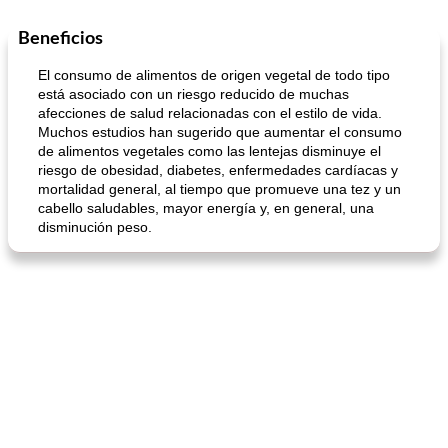
Beneficios
Sopas, Guisos Y Chili
80
min
Bollos
25
min
El consumo de alimentos de origen vegetal de todo tipo
está asociado con un riesgo reducido de muchas
afecciones de salud relacionadas con el estilo de vida.
Muchos estudios han sugerido que aumentar el consumo
de alimentos vegetales como las lentejas disminuye el
riesgo de obesidad, diabetes, enfermedades cardíacas y
mortalidad general, al tiempo que promueve una tez y un
cabello saludables, mayor energía y, en general, una
disminución peso.
sopa de lentejas negras del chef john
Bollos de frutas secas bajas en grasa