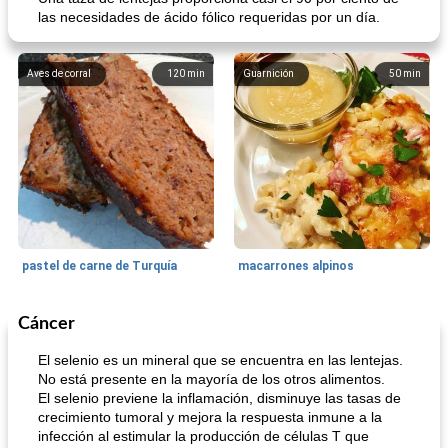
las necesidades de ácido fólico requeridas por un día.
Aves de corral
120
min
Guarnición
50
min
pastel de carne de Turquía
macarrones alpinos
Cáncer
Cocina del mundo
215
min
Arroz blanco
75
min
El selenio es un mineral que se encuentra en las lentejas.
No está presente en la mayoría de los otros alimentos.
El selenio previene la inflamación, disminuye las tasas de
crecimiento tumoral y mejora la respuesta inmune a la
infección al estimular la producción de células T que