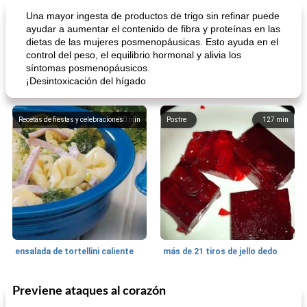
Una mayor ingesta de productos de trigo sin refinar puede
ayudar a aumentar el contenido de fibra y proteínas en las
dietas de las mujeres posmenopáusicas. Esto ayuda en el
control del peso, el equilibrio hormonal y alivia los
síntomas posmenopáusicos.
¡Desintoxicación del hígado
Recetas de fiestas y celebraciones
30
min
Postre
127
min
ensalada de tortellini caliente
más de 21 tiros de jello dedo
Previene ataques al corazón
Tarta
25
min
Pasta, Arroz Y Granos
25
min