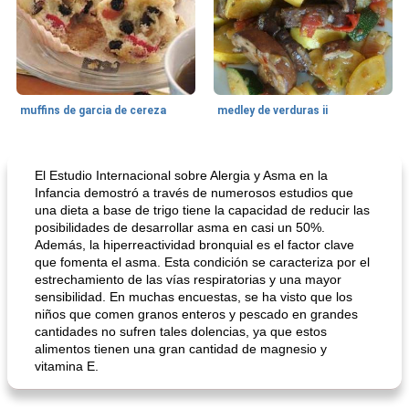
muffins de garcia de cereza
medley de verduras ii
Galleta De Bar
58
min
50
min
El Estudio Internacional sobre Alergia y Asma en la
Infancia demostró a través de numerosos estudios que
una dieta a base de trigo tiene la capacidad de reducir las
posibilidades de desarrollar asma en casi un 50%.
Además, la hiperreactividad bronquial es el factor clave
que fomenta el asma. Esta condición se caracteriza por el
estrechamiento de las vías respiratorias y una mayor
sensibilidad. En muchas encuestas, se ha visto que los
niños que comen granos enteros y pescado en grandes
cantidades no sufren tales dolencias, ya que estos
barras de manzana con canela y corteza de mijo
Tarta De Limón Rellena De Bayas
alimentos tienen una gran cantidad de magnesio y
vitamina E.