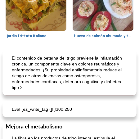
jardin frittata italiano
Huevo de salmón ahumado y tomates rellenos.
Bebidas
3
min
Pastelitos
40
min
El contenido de betaína del trigo previene la inflamación
crónica, un componente clave en dolores reumáticos y
enfermedades. ¡Su propiedad antiinflamatoria reduce el
riesgo de otras dolencias como osteoporosis,
enfermedades cardíacas, deterioro cognitivo y diabetes
tipo 2
Eval (ez_write_tag ([![!300,250
Batido de leche de caramelo de mantequilla (alcohólico)
Tarta de mantequilla de naranja pasada de moda
Mejora el metabolismo
La fibra en los productos de trigo integral estimula el