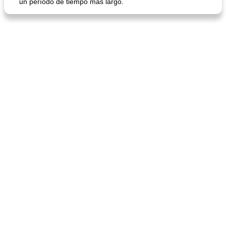
un período de tiempo más largo.
mochi fácil
Salsa de salchicha picante