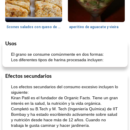
Scones salados con queso de cabra y tomates secados al sol
aperitivo de aguacate y vieira
Usos
Postre
20
min
Baja en proteínas
15
min
El grano se consume comúnmente en dos formas:
Los diferentes tipos de harina procesada incluyen:
Efectos secundarios
Los efectos secundarios del consumo excesivo incluyen lo
siguiente:
Kiran Patil es el fundador de Organic Facts. Tiene un gran
Galletas de avena de plátano (con una variación de 'mezcla de camino')
Ensalada de zanahoria hawaiana
interés en la salud, la nutrición y la vida orgánica.
Completó su B.Tech y M. Tech (Ingeniería Química) de IIT
Bombay y ha estado escribiendo activamente sobre salud
y nutrición desde hace más de 12 años. Cuando no
trabaja le gusta caminar y hacer jardinería.