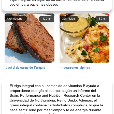
opción para pacientes obesos
Aves de corral
120
min
Guarnición
50
min
pastel de carne de Turquía
macarrones alpinos
Cocina del mundo
215
min
Arroz blanco
75
min
El trigo integral con su contenido de vitamina B ayuda a
proporcionar energía al cuerpo, según un informe del
Brain, Performance and Nutrition Research Center en la
Universidad de Northumbria, Reino Unido. Además, el
grano integral contiene carbohidratos complejos, lo que te
hace sentir lleno por más tiempo y te da energía durante