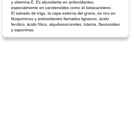
y vitamina E. Es abundante en antioxidantes,
especialmente en carotenoides como el betacaroteno.
El salvado de trigo, la capa externa del grano, es rico en
sopa de lentejas negras del chef john
Bollos de frutas secas bajas en grasa
fitoquímicos y antioxidantes llamados lignanos, ácido
ferúlico, ácido fítico, alquilresorcinoles, luteína, flavonoides
y saponinas.