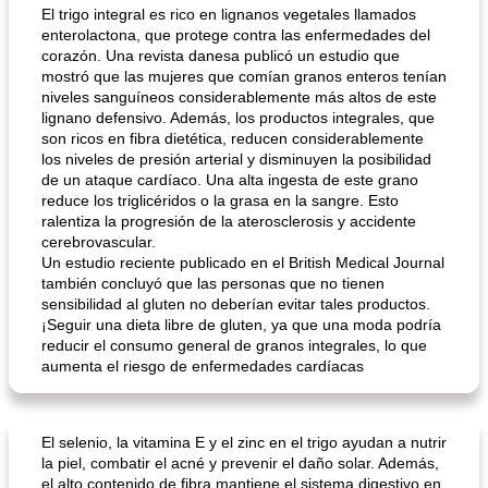
El trigo integral es rico en lignanos vegetales llamados
enterolactona, que protege contra las enfermedades del
corazón. Una revista danesa publicó un estudio que
mostró que las mujeres que comían granos enteros tenían
niveles sanguíneos considerablemente más altos de este
lignano defensivo. Además, los productos integrales, que
son ricos en fibra dietética, reducen considerablemente
los niveles de presión arterial y disminuyen la posibilidad
de un ataque cardíaco. Una alta ingesta de este grano
Nummy Easy Key Lime Pie
masa de pasta de sémola
reduce los triglicéridos o la grasa en la sangre. Esto
ralentiza la progresión de la aterosclerosis y accidente
cerebrovascular.
Un estudio reciente publicado en el British Medical Journal
también concluyó que las personas que no tienen
sensibilidad al gluten no deberían evitar tales productos.
¡Seguir una dieta libre de gluten, ya que una moda podría
reducir el consumo general de granos integrales, lo que
aumenta el riesgo de enfermedades cardíacas
El selenio, la vitamina E y el zinc en el trigo ayudan a nutrir
la piel, combatir el acné y prevenir el daño solar. Además,
el alto contenido de fibra mantiene el sistema digestivo en