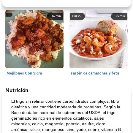
14
min
Curso
25
min
Mejillones Con Sidra
sartén de camarones y feta
Nutrición
Sopas, Guisos Y Chili
80
min
Bollos
25
min
El trigo sin refinar contiene carbohidratos complejos, fibra
dietética y una cantidad moderada de proteínas. Según la
Base de datos nacional de nutrientes del USDA, el trigo
germinado es rico en elementos catalíticos, sales
minerales, calcio, magnesio, potasio, azufre, cloro,
arsénico, silicio, manganeso, zinc, yodo, cobre, vitamina B