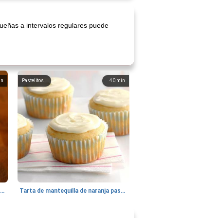
queñas a intervalos regulares puede
in
Pastelitos
40
min
Batido de leche de caramelo de mantequilla (alcohólico)
Tarta de mantequilla de naranja pasada de moda