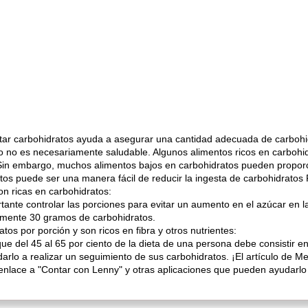
ar carbohidratos ayuda a asegurar una cantidad adecuada de carbohi
to no es necesariamente saludable. Algunos alimentos ricos en carbohid
s Sin embargo, muchos alimentos bajos en carbohidratos pueden propor
tos puede ser una manera fácil de reducir la ingesta de carbohidratos 
on ricas en carbohidratos:
tante controlar las porciones para evitar un aumento en el azúcar en 
amente 30 gramos de carbohidratos.
os por porción y son ricos en fibra y otros nutrientes:
que del 45 al 65 por ciento de la dieta de una persona debe consistir e
arlo a realizar un seguimiento de sus carbohidratos. ¡El artículo de 
 enlace a "Contar con Lenny" y otras aplicaciones que pueden ayudarlo 