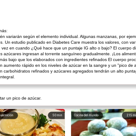
más:
én variarán según el elemento individual. Algunas manzanas, por ejemp
es. Un estudio publicado en Diabetes Care muestra los valores, con vari
e vez en cuando ¿Qué hace que un puntaje IG alto o bajo? El cuerpo di
us azúcares ingresan al torrente sanguíneo gradualmente. ¡Los aliment
G más bajo que los elaborados con ingredientes refinados El cuerpo pro
 aumento rápido en los niveles de azúcar en la sangre y un "pico de a
en carbohidratos refinados y azúcares agregados tendrán un alto punta
ntegral.
ar un pico de azúcar.
uarnición
50
min
Cocina del mundo
215
m