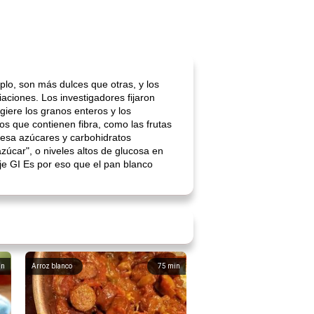
lo, son más dulces que otras, y los
aciones. Los investigadores fijaron
giere los granos enteros y los
os que contienen fibra, como las frutas
cesa azúcares y carbohidratos
zúcar", o niveles altos de glucosa en
je GI Es por eso que el pan blanco
in
Arroz blanco
75
min