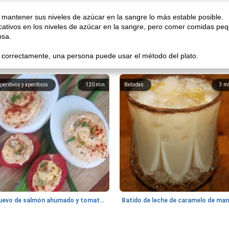
mantener sus niveles de azúcar en la sangre lo más estable posible.
cativos en los niveles de azúcar en la sangre, pero comer comidas pe
osa.
e correctamente, una persona puede usar el método del plato.
peritivos y aperitivos
120
min
Bebidas
3
m
Huevo de salmón ahumado y tomates rellenos.