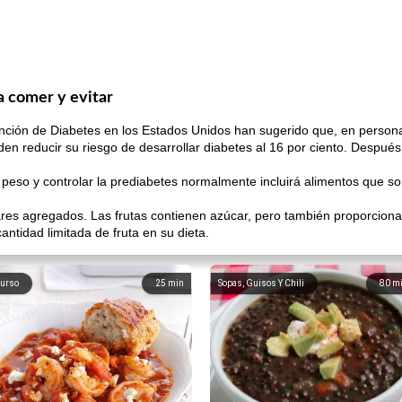
a comer y evitar
ción de Diabetes en los Estados Unidos han sugerido que, en persona
n reducir su riesgo de desarrollar diabetes al 16 por ciento. Después 
peso y controlar la prediabetes normalmente incluirá alimentos que so
es agregados. Las frutas contienen azúcar, pero también proporcionan 
ntidad limitada de fruta en su dieta.
urso
25
min
Sopas, Guisos Y Chili
80
m