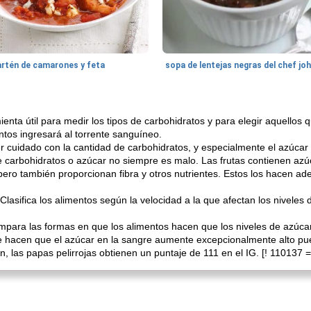
artén de camarones y feta
sopa de lentejas negras del chef jo
ienta útil para medir los tipos de carbohidratos y para elegir aquellos
ntos ingresará al torrente sanguíneo.
r cuidado con la cantidad de carbohidratos, y especialmente el azúc
 carbohidratos o azúcar no siempre es malo. Las frutas contienen azúc
 pero también proporcionan fibra y otros nutrientes. Estos los hacen 
 Clasifica los alimentos según la velocidad a la que afectan los niveles
mpara las formas en que los alimentos hacen que los niveles de azúca
ue hacen que el azúcar en la sangre aumente excepcionalmente alto pue
, las papas pelirrojas obtienen un puntaje de 111 en el IG. [! 110137 