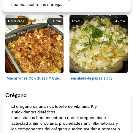
Lea más sobre las naranjas.
Macarrones
60
min
Patata
45
min
Macarrones Con Queso Y Queso
ensalada de papas zippy
Orégano
Cocina del mundo
35
min
Cocina del mundo
125
min
El orégano es una rica fuente de vitamina K y
antioxidantes dietéticos.
Los estudios han encontrado que el orégano tiene
actividad antimicrobiana, propiedades antiinflamatorias y
los componentes del orégano pueden ayudar a retrasar o