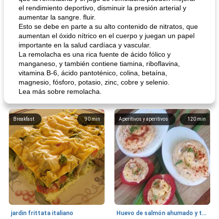
el rendimiento deportivo, disminuir la presión arterial y
aumentar la sangre. fluir.
Esto se debe en parte a su alto contenido de nitratos, que
aumentan el óxido nítrico en el cuerpo y juegan un papel
importante en la salud cardíaca y vascular.
La remolacha es una rica fuente de ácido fólico y
manganeso, y también contiene tiamina, riboflavina,
vitamina B-6, ácido pantoténico, colina, betaína,
magnesio, fósforo, potasio, zinc, cobre y selenio.
Lea más sobre remolacha.
Breakfast
90
min
Aperitivos y aperitivos
120
min
jardin frittata italiano
Huevo de salmón ahumado y tomates rellenos.