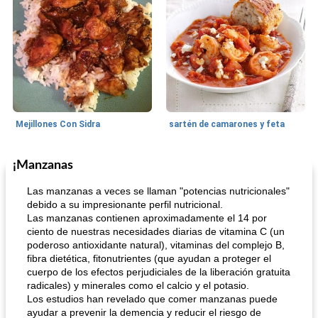
Mejillones Con Sidra
sartén de camarones y feta
¡Manzanas
Sopas, Guisos Y Chili
80
min
Bollos
25
min
Las manzanas a veces se llaman "potencias nutricionales"
debido a su impresionante perfil nutricional.
Las manzanas contienen aproximadamente el 14 por
ciento de nuestras necesidades diarias de vitamina C (un
poderoso antioxidante natural), vitaminas del complejo B,
fibra dietética, fitonutrientes (que ayudan a proteger el
cuerpo de los efectos perjudiciales de la liberación gratuita
radicales) y minerales como el calcio y el potasio.
Los estudios han revelado que comer manzanas puede
sopa de lentejas negras del chef john
Bollos de frutas secas bajas en grasa
ayudar a prevenir la demencia y reducir el riesgo de