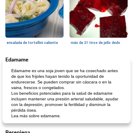
ensalada de tortellini caliente
más de 21 tiros de jello dedo
Edamame
Tarta
25
min
Pasta, Arroz Y Granos
25
min
Edamame es una soja joven que se ha cosechado antes
de que los frijoles hayan tenido la oportunidad de
endurecerse. Se pueden comprar sin cáscara o en la
vaina, frescos o congelados.
Los beneficios potenciales para la salud de edamame
incluyen mantener una presión arterial saludable, ayudar
con la depresión, promover la fertilidad y disminuir la
pérdida ósea.
Lea más sobre edamame.
Nummy Easy Key Lime Pie
masa de pasta de sémola
Berenjena