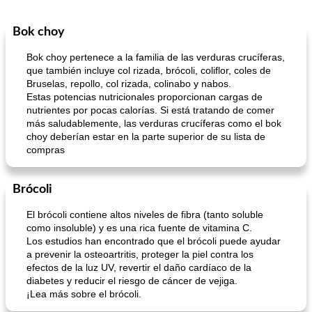
Bok choy
Bebidas
3
min
Pastelitos
40
min
Bok choy pertenece a la familia de las verduras crucíferas,
que también incluye col rizada, brócoli, coliflor, coles de
Bruselas, repollo, col rizada, colinabo y nabos.
Estas potencias nutricionales proporcionan cargas de
nutrientes por pocas calorías. Si está tratando de comer
más saludablemente, las verduras crucíferas como el bok
choy deberían estar en la parte superior de su lista de
compras
Batido de leche de caramelo de mantequilla (alcohólico)
Tarta de mantequilla de naranja pasada de moda
Brócoli
El brócoli contiene altos niveles de fibra (tanto soluble
como insoluble) y es una rica fuente de vitamina C.
Los estudios han encontrado que el brócoli puede ayudar
a prevenir la osteoartritis, proteger la piel contra los
efectos de la luz UV, revertir el daño cardíaco de la
diabetes y reducir el riesgo de cáncer de vejiga.
¡Lea más sobre el brócoli.