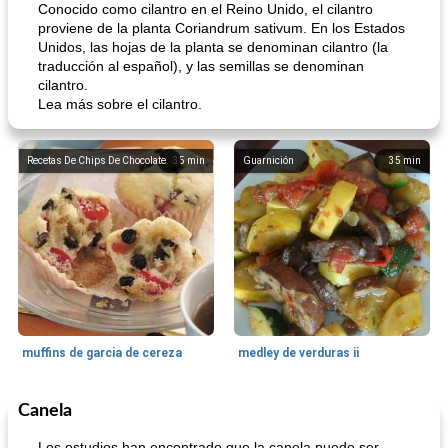
Conocido como cilantro en el Reino Unido, el cilantro
proviene de la planta Coriandrum sativum. En los Estados
Unidos, las hojas de la planta se denominan cilantro (la
traducción al español), y las semillas se denominan
cilantro.
Lea más sobre el cilantro.
Recetas De Chips De Chocolate
35
min
Guarnición
35
min
muffins de garcia de cereza
medley de verduras ii
Canela
Galleta De Bar
58
min
50
min
Los estudios han encontrado que la canela puede ser