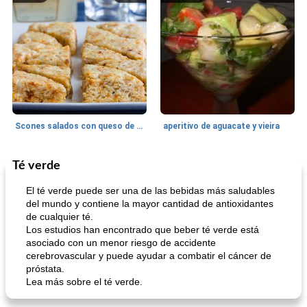
Scones salados con queso de cabra y tomates secados al sol
aperitivo de aguacate y vieira
Té verde
Postre
20
min
Baja en proteínas
15
min
El té verde puede ser una de las bebidas más saludables
del mundo y contiene la mayor cantidad de antioxidantes
de cualquier té.
Los estudios han encontrado que beber té verde está
asociado con un menor riesgo de accidente
cerebrovascular y puede ayudar a combatir el cáncer de
próstata.
Lea más sobre el té verde.
Galletas de avena de plátano (con una variación de 'mezcla de camino')
Ensalada de zanahoria hawaiana