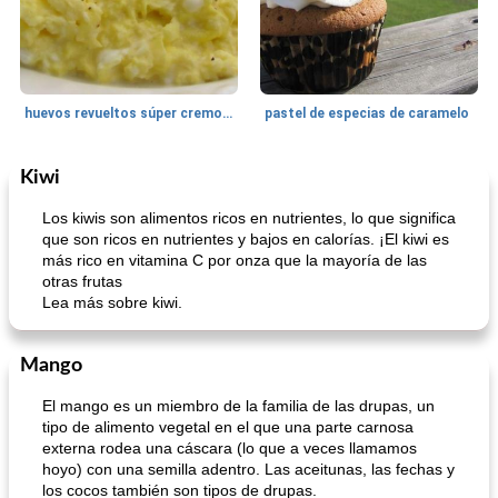
huevos revueltos súper cremosos
pastel de especias de caramelo
Kiwi
Pechuga de pollo
45
min
<15 minutos
11
min
Los kiwis son alimentos ricos en nutrientes, lo que significa
que son ricos en nutrientes y bajos en calorías. ¡El kiwi es
más rico en vitamina C por onza que la mayoría de las
otras frutas
Lea más sobre kiwi.
Mango
paquetes de pollo a la barbacoa
Sopa de calabaza saludable de mantequilla de maní
El mango es un miembro de la familia de las drupas, un
tipo de alimento vegetal en el que una parte carnosa
externa rodea una cáscara (lo que a veces llamamos
hoyo) con una semilla adentro. Las aceitunas, las fechas y
los cocos también son tipos de drupas.