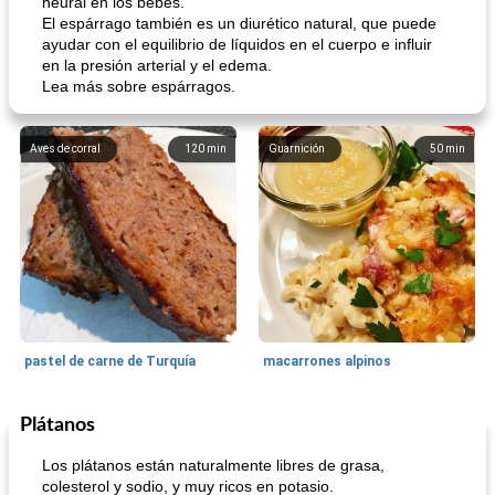
neural en los bebés.
El espárrago también es un diurético natural, que puede
ayudar con el equilibrio de líquidos en el cuerpo e influir
en la presión arterial y el edema.
Lea más sobre espárragos.
Aves de corral
120
min
Guarnición
50
min
pastel de carne de Turquía
macarrones alpinos
Plátanos
Cocina del mundo
215
min
Arroz blanco
75
min
Los plátanos están naturalmente libres de grasa,
colesterol y sodio, y muy ricos en potasio.